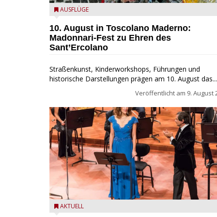
Toscolano Maderno: "Madonnari per Sant'Ercolano"
AUSFLÜGE
10. August in Toscolano Maderno:
Madonnari-Fest zu Ehren des
Sant’Ercolano
Straßenkunst, Kinderworkshops, Führungen und
historische Darstellungen prägen am 10. August das...
Veröffentlicht am
9. August 
Estate Musicale del Garda: Salò ehrt Nino Rota
AKTUELL