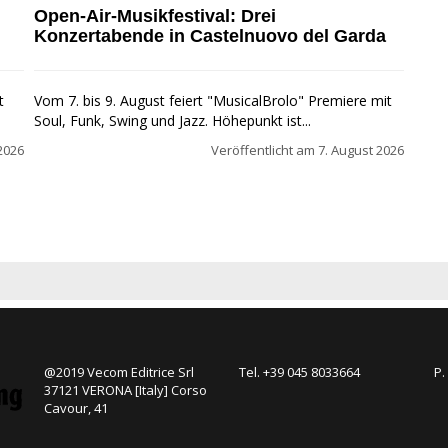
Open-Air-Musikfestival: Drei
Konzertabende in Castelnuovo del Garda
t
Vom 7. bis 9. August feiert "MusicalBrolo" Premiere mit
Soul, Funk, Swing und Jazz. Höhepunkt ist...
2026
Veröffentlicht am
7. August 2026
@2019 Vecom Editrice Srl
Tel. +39 045 8033664
P.
37121 VERONA [Italy] Corso
Cavour, 41