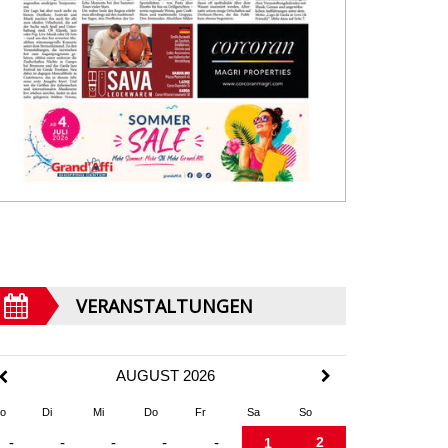
VERANSTALTUNGEN
AUGUST 2026
o
Di
Mi
Do
Fr
Sa
So
2
-
-
-
-
-
1