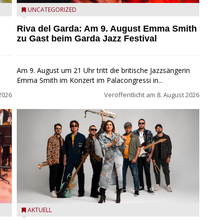
Riva del Garda - Emma Smith zu Gast beim Garda Jazz
UNCATEGORIZED
Festival
Riva del Garda: Am 9. August Emma Smith
zu Gast beim Garda Jazz Festival
Am 9. August um 21 Uhr tritt die britische Jazzsängerin
Emma Smith im Konzert im Palacongressi in...
2026
Veröffentlicht am
8. August 2026
Castelnuovo del Garda: Die "Dirotta su Cuba" zu Gast
AKTUELL
beim MusicalBrolo