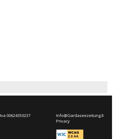
 Iva 00624350237
Info@Gardaseezeitung.It
Privacy