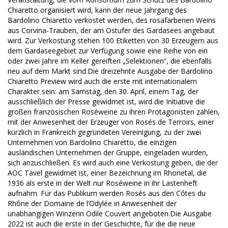
Chiaretto organisiert wird, kann der neue Jahrgang des
Bardolino Chiaretto verkostet werden, des rosafarbenen Weins
aus Corvina-Trauben, der am Ostufer des Gardasees angebaut
wird. Zur Verkostung stehen 100 Etiketten von 30 Erzeugern aus
dem Gardaseegebiet zur Verfügung sowie eine Reihe von ein
oder zwei Jahre im Keller gereiften „Selektionen“, die ebenfalls
neu auf dem Markt sind.Die dreizehnte Ausgabe der Bardolino
Chiaretto Preview wird auch die erste mit internationalem
Charakter sein: am Samstag, den 30. April, einem Tag, der
ausschließlich der Presse gewidmet ist, wird die Initiative die
großen französischen Roséweine zu ihren Protagonisten zählen,
mit der Anwesenheit der Erzeuger von Rosés de Terroirs, einer
kürzlich in Frankreich gegründeten Vereinigung, zu der zwei
Unternehmen von Bardolino Chiaretto, die einzigen
ausländischen Unternehmen der Gruppe, eingeladen wurden,
sich anzuschließen. Es wird auch eine Verkostung geben, die der
AOC Tavel gewidmet ist, einer Bezeichnung im Rhonetal, die
1936 als erste in der Welt nur Roséweine in ihr Lastenheft
aufnahm. Für das Publikum werden Rosés aus den Côtes du
Rhône der Domaine de l’Odylée in Anwesenheit der
unabhängigen Winzerin Odile Couvert angeboten.Die Ausgabe
2022 ist auch die erste in der Geschichte, für die die neue