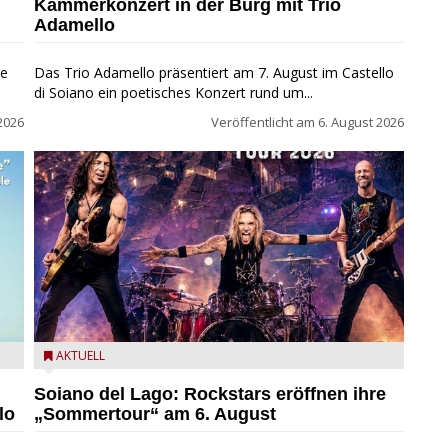
Kammerkonzert in der Burg mit Trio
Adamello
ie
Das Trio Adamello präsentiert am 7. August im Castello
di Soiano ein poetisches Konzert rund um...
2026
Veröffentlicht am
6. August 2026
eim
Stef Burns, Will Hunt und Andrea Torresani im Summer
AKTUELL
Rock Explosion Tour
Soiano del Lago: Rockstars eröffnen ihre
lo
„Sommertour“ am 6. August