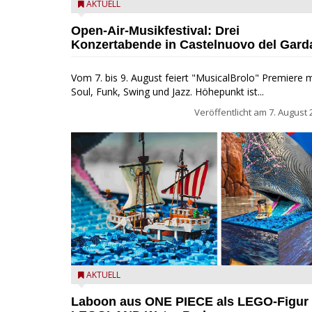
Castelnuovo del Garda: Die "Dirotta su Cuba" zu Gas
AKTUELL
beim MusicalBrolo
Open-Air-Musikfestival: Drei
Konzertabende in Castelnuovo del Gard
Vom 7. bis 9. August feiert "MusicalBrolo" Premiere m
Soul, Funk, Swing und Jazz. Höhepunkt ist...
Veröffentlicht am
7. August 
Laboon aus ONE PIECE als LEGO-Figur im LEGOLA
AKTUELL
Water Park
Laboon aus ONE PIECE als LEGO-Figur