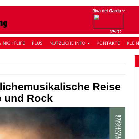
 NIGHTLIFE
PLUS
NÜTZLICHE INFO
KONTAKTE
KLEI
blichemusikalische Reise
p und Rock