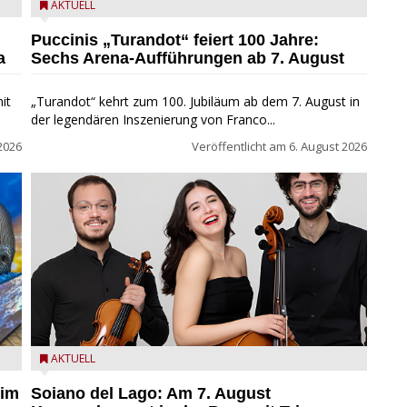
t
Turandot in der Arena von Verona - Ennevi für
AKTUELL
Fondazione Arena di Verona
Puccinis „Turandot“ feiert 100 Jahre:
a
Sechs Arena-Aufführungen ab 7. August
it
„Turandot“ kehrt zum 100. Jubiläum ab dem 7. August in
der legendären Inszenierung von Franco...
2026
Veröffentlicht am
6. August 2026
ND
Trio Adamello
AKTUELL
 im
Soiano del Lago: Am 7. August