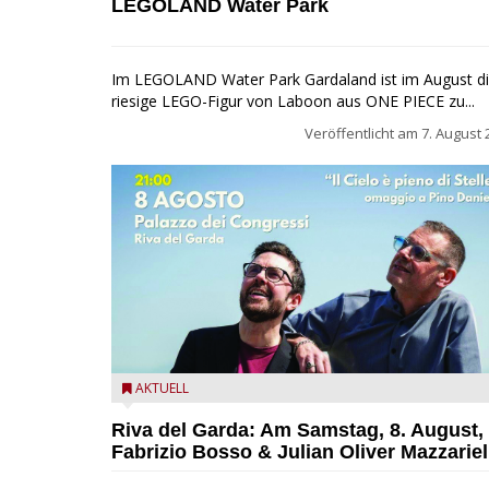
LEGOLAND Water Park
Im LEGOLAND Water Park Gardaland ist im August d
riesige LEGO-Figur von Laboon aus ONE PIECE zu...
Veröffentlicht am
7. August 
Fabrizio Bosso & Julian Oliver Mazzariello zu Gast b
AKTUELL
Garda Jazz Festival
Riva del Garda: Am Samstag, 8. August,
Fabrizio Bosso & Julian Oliver Mazzariel