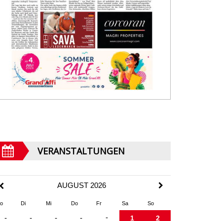
VERANSTALTUNGEN
AUGUST 2026
o
Di
Mi
Do
Fr
Sa
So
-
-
-
-
-
1
2