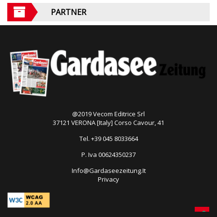
PARTNER
@2019 Vecom Editrice Srl
37121 VERONA [Italy] Corso Cavour, 41
Tel. +39 045 8033664
P. Iva 00624350237
Info@Gardaseezeitung.It
Privacy
Open