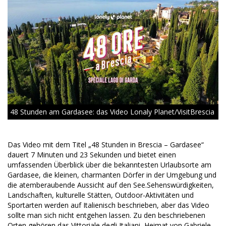
48 Stunden am Gardasee: das Video Lonaly Planet/VisitBrescia
Das Video mit dem Titel „48 Stunden in Brescia – Gardasee“
dauert 7 Minuten und 23 Sekunden und bietet einen
umfassenden Überblick über die bekanntesten Urlaubsorte am
Gardasee, die kleinen, charmanten Dörfer in der Umgebung und
die atemberaubende Aussicht auf den See.Sehenswürdigkeiten,
Landschaften, kulturelle Stätten, Outdoor-Aktivitäten und
Sportarten werden auf Italienisch beschrieben, aber das Video
sollte man sich nicht entgehen lassen. Zu den beschriebenen
Orten gehören das Vittoriale degli Italiani, Heimat von Gabriele