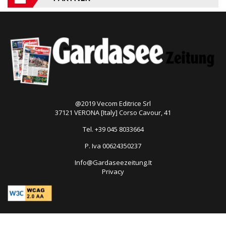
@2019 Vecom Editrice Srl
37121 VERONA [Italy] Corso Cavour, 41
Tel. +39 045 8033664
P. Iva 00624350237
Info@Gardaseezeitung.It
Privacy
Open
in
new