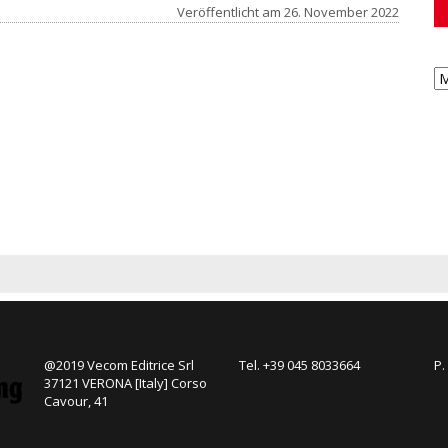
Veröffentlicht am
26. November 2022
@2019 Vecom Editrice Srl
Tel. +39 045 8033664
P.
37121 VERONA [Italy] Corso
Cavour, 41