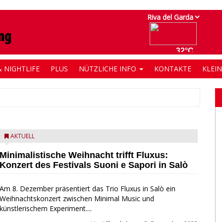
 NIGHTLIFE
PLUS
NÜTZLICHE INFO
KONTAKTE
KLEI
AKTUELL
Minimalistische Weihnacht trifft Fluxus:
Konzert des Festivals Suoni e Sapori in Salò
Am 8. Dezember präsentiert das Trio Fluxus in Salò ein
Weihnachtskonzert zwischen Minimal Music und
künstlerischem Experiment....