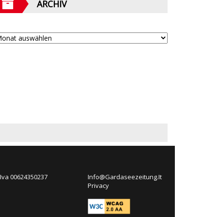
ARCHIV
 Iva 00624350237
Info@Gardaseezeitung.It
Privacy