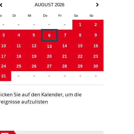
AUGUST 2026
o
Di
Mi
Do
Fr
Sa
So
-
-
-
-
-
1
2
3
4
5
7
8
9
6
10
11
12
14
15
16
13
17
18
19
20
21
22
23
24
25
26
27
28
29
30
31
-
-
-
-
-
-
licken Sie auf den Kalender, um die
reignisse aufzulisten