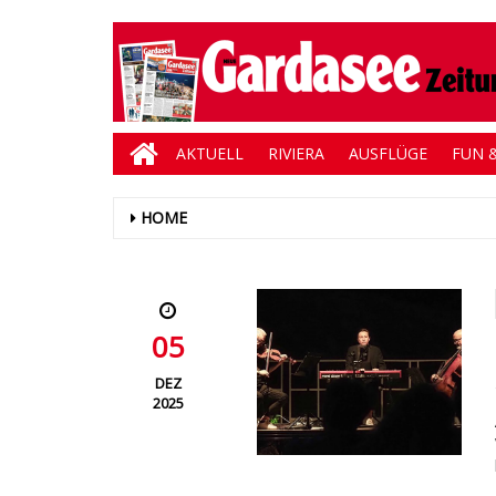
AKTUELL
RIVIERA
AUSFLÜGE
FUN &
HOME
05
DEZ
2025