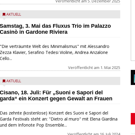
Veröffentlicht am
5. Dezember 2025
AKTUELL
Samstag, 3. Mai das Fluxus Trio im Palazzo
Casinò in Gardone Riviera
"Die verträumte Welt des Minimalismus" mit Alessandro
Zezza Klavier, Serafino Tedesi Violine, Andrea Anzalone
Cello...
Veröffentlicht am
1. Mai 2025
AKTUELL
Cisano, 18. Juli: Für „Suoni e Sapori del
garda“ ein Konzert gegen Gewalt an Frauen
Das zehnte (kostenlose) Konzert des Suoni e Sapori del
Garda Festivals steht an: "Dietro al muro" mit Elena Giardina
und dem Infonote Pop Ensemble...
Veröffentlicht am
16. Juli 2024