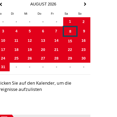
AUGUST 2026
o
Di
Mi
Do
Fr
Sa
So
1
-
-
-
-
-
2
3
4
5
6
7
9
8
10
11
12
13
14
16
15
17
18
19
20
21
22
23
24
25
26
27
28
29
30
31
-
-
-
-
-
-
licken Sie auf den Kalender, um die
reignisse aufzulisten