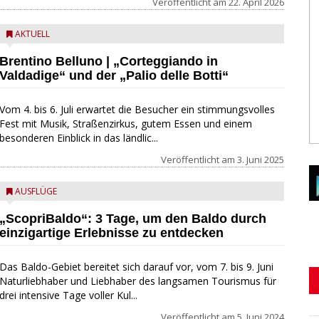
Veröffentlicht am
22. April 2026
AKTUELL
Brentino Belluno | „Corteggiando in
Valdadige“ und der „Palio delle Botti“
Vom 4. bis 6. Juli erwartet die Besucher ein stimmungsvolles
Fest mit Musik, Straßenzirkus, gutem Essen und einem
besonderen Einblick in das ländlic...
Veröffentlicht am
3. Juni 2025
AUSFLÜGE
„ScopriBaldo“: 3 Tage, um den Baldo durch
einzigartige Erlebnisse zu entdecken
Das Baldo-Gebiet bereitet sich darauf vor, vom 7. bis 9. Juni
Naturliebhaber und Liebhaber des langsamen Tourismus für
drei intensive Tage voller Kul...
Veröffentlicht am
5. Juni 2024