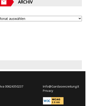
ARCHIV
 Iva 00624350237
Info@Gardaseezeitung.It
Privacy