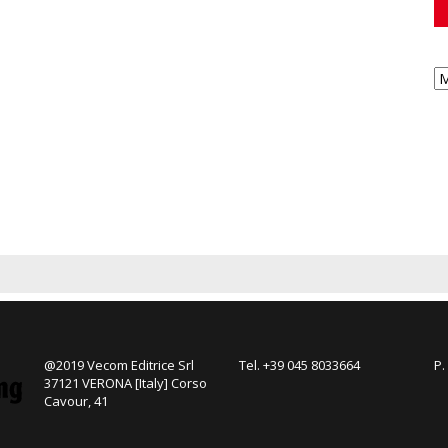
@2019 Vecom Editrice Srl
Tel. +39 045 8033664
P.
37121 VERONA [Italy] Corso
Cavour, 41