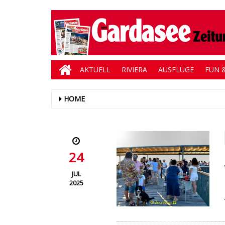
AKTUELL
RIVIERA
AUSFLÜGE
FUN &
HOME
24
JUL
2025