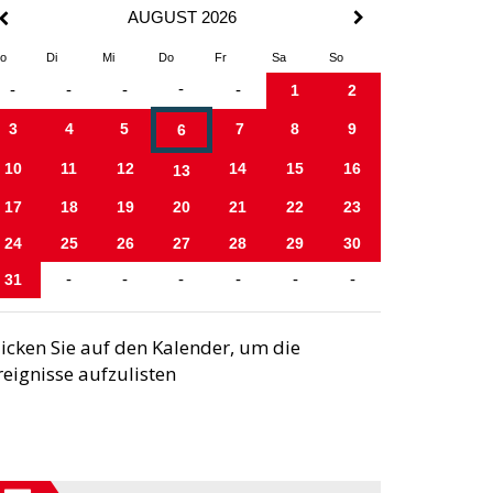
AUGUST 2026
o
Di
Mi
Do
Fr
Sa
So
-
-
-
-
-
1
2
3
4
5
7
8
9
6
10
11
12
14
15
16
13
17
18
19
20
21
22
23
24
25
26
27
28
29
30
31
-
-
-
-
-
-
licken Sie auf den Kalender, um die
reignisse aufzulisten