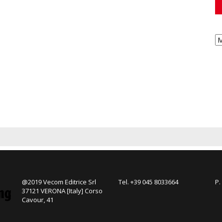
@2019 Vecom Editrice Srl
Tel. +39 045 8033664
P.
37121 VERONA [Italy] Corso
Cavour, 41