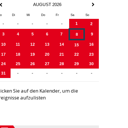
AUGUST 2026
o
Di
Mi
Do
Fr
Sa
So
1
-
-
-
-
-
2
3
4
5
6
7
9
8
10
11
12
13
14
16
15
17
18
19
20
21
22
23
24
25
26
27
28
29
30
31
-
-
-
-
-
-
licken Sie auf den Kalender, um die
reignisse aufzulisten