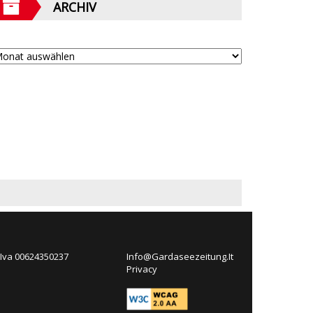
ARCHIV
 Iva 00624350237
Info@Gardaseezeitung.It
Privacy