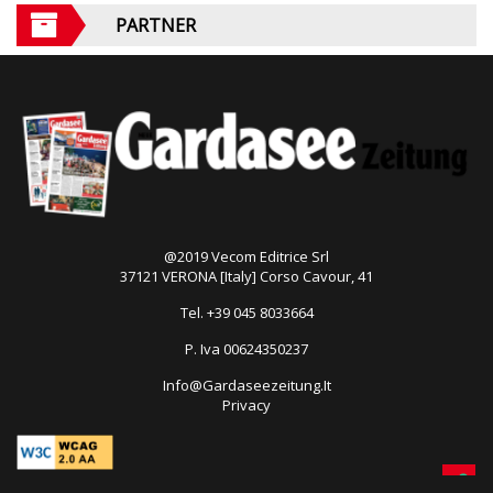
PARTNER
@2019 Vecom Editrice Srl
37121 VERONA [Italy] Corso Cavour, 41
Tel. +39 045 8033664
P. Iva 00624350237
Info@Gardaseezeitung.It
Privacy
Open