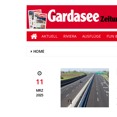
AKTUELL
RIVIERA
AUSFLÜGE
FUN &
HOME
11
MRZ
2025