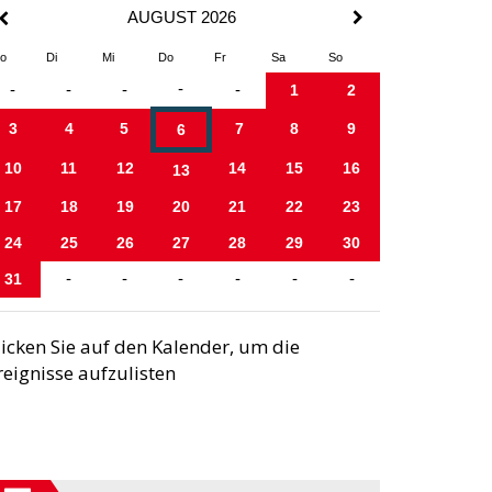
AUGUST 2026
o
Di
Mi
Do
Fr
Sa
So
-
-
-
-
-
1
2
3
4
5
7
8
9
6
10
11
12
14
15
16
13
17
18
19
20
21
22
23
24
25
26
27
28
29
30
31
-
-
-
-
-
-
licken Sie auf den Kalender, um die
reignisse aufzulisten