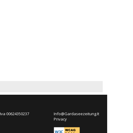
 Iva 00624350237
Info@Gardaseezeitung.It
Privacy