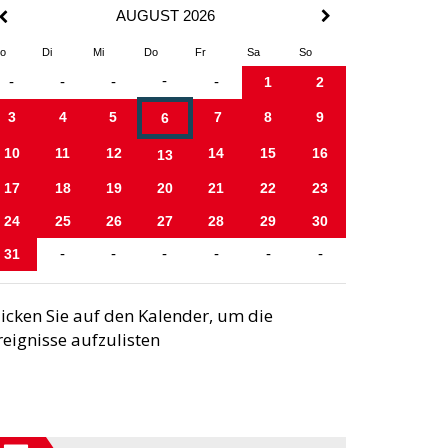
AUGUST 2026
o
Di
Mi
Do
Fr
Sa
So
-
-
-
-
-
1
2
3
4
5
7
8
9
6
10
11
12
14
15
16
13
17
18
19
20
21
22
23
24
25
26
27
28
29
30
31
-
-
-
-
-
-
licken Sie auf den Kalender, um die
reignisse aufzulisten