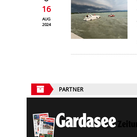
16
AUG
2024
PARTNER