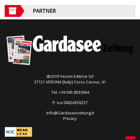
PARTNER
@2019 Vecom Editrice Srl
37121 VERONA [Italy] Corso Cavour, 41
Tel. +39 045 8033664
P. Iva 00624350237
Info@Gardaseezeitung.It
Privacy
Open