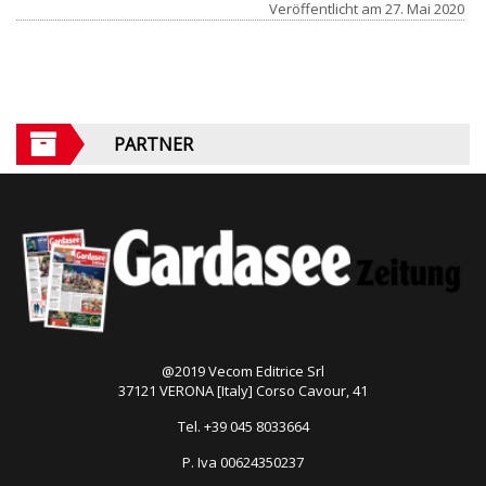
Veröffentlicht am
27. Mai 2020
PARTNER
@2019 Vecom Editrice Srl
37121 VERONA [Italy] Corso Cavour, 41
Tel. +39 045 8033664
P. Iva 00624350237