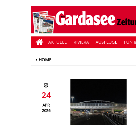
AKTUELL
RIVIERA
AUSFLÜGE
FUN &
HOME
24
APR
2026