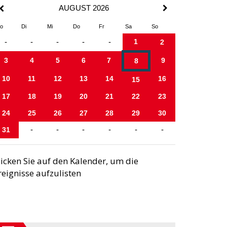
AUGUST 2026
o
Di
Mi
Do
Fr
Sa
So
1
-
-
-
-
-
2
3
4
5
6
7
9
8
10
11
12
13
14
16
15
17
18
19
20
21
22
23
24
25
26
27
28
29
30
31
-
-
-
-
-
-
licken Sie auf den Kalender, um die
reignisse aufzulisten