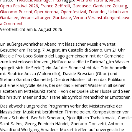
Opera Festival 2026
,
Franco Zeffirelli
,
Gardasee
,
Gardasee Zeitung
,
Giacomo Puccini
,
Oper Verona
,
Opernfestival
,
Turandot
,
Urlaub am
Gardasee
,
Veranstaltungen Gardasee
,
Verona Veranstaltungen
Leave
a Comment
Veröffentlicht am
6. August 2026
Ein außergewöhnlicher Abend mit klassischer Musik erwartet
Besucher am Freitag, 7. August, im Castello di Soiano. Um 21 Uhr
lädt die Pro Loco Soiano del Lago gemeinsam mit der Gemeinde
zum kostenlosen Konzert „Nell’acqua si riflette l’anima“ („Im Wasser
spiegelt sich die Seele“) ein. Auf der Bühne steht das Trio Adamello
mit Beatrice Arizza (Violoncello), Davide Bresciani (Oboe) und
Stefano Gamba (Klarinette). Die drei Musiker führen das Publikum
auf eine klangvolle Reise, bei der das Element Wasser in all seinen
Facetten im Mittelpunkt steht – von der Quelle über Flüsse und Seen
bis hin zum Meer und zur Träne als Symbol menschlicher Emotionen.
Das abwechslungsreiche Programm verbindet Meisterwerke der
klassischen Musik mit berühmten Filmmelodien. Kompositionen von
Franz Schubert, Bedřich Smetana, Pjotr Iljitsch Tschaikowski, Camille
Saint-Saëns, Georg Friedrich Händel, Gaetano Donizetti, Antonio
Vivaldi und Wolfgang Amadeus Mozart treffen auf unvergessliche