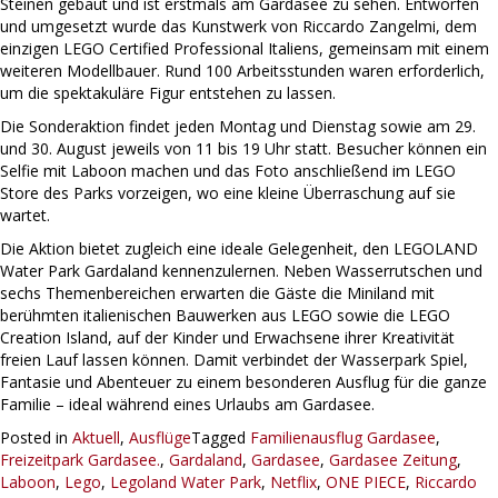
Steinen gebaut und ist erstmals am Gardasee zu sehen. Entworfen
und umgesetzt wurde das Kunstwerk von Riccardo Zangelmi, dem
einzigen LEGO Certified Professional Italiens, gemeinsam mit einem
weiteren Modellbauer. Rund 100 Arbeitsstunden waren erforderlich,
um die spektakuläre Figur entstehen zu lassen.
Die Sonderaktion findet jeden Montag und Dienstag sowie am 29.
und 30. August jeweils von 11 bis 19 Uhr statt. Besucher können ein
Selfie mit Laboon machen und das Foto anschließend im LEGO
Store des Parks vorzeigen, wo eine kleine Überraschung auf sie
wartet.
Die Aktion bietet zugleich eine ideale Gelegenheit, den LEGOLAND
Water Park Gardaland kennenzulernen. Neben Wasserrutschen und
sechs Themenbereichen erwarten die Gäste die Miniland mit
berühmten italienischen Bauwerken aus LEGO sowie die LEGO
Creation Island, auf der Kinder und Erwachsene ihrer Kreativität
freien Lauf lassen können. Damit verbindet der Wasserpark Spiel,
Fantasie und Abenteuer zu einem besonderen Ausflug für die ganze
Familie – ideal während eines Urlaubs am Gardasee.
Posted in
Aktuell
,
Ausflüge
Tagged
Familienausflug Gardasee
,
Freizeitpark Gardasee.
,
Gardaland
,
Gardasee
,
Gardasee Zeitung
,
Laboon
,
Lego
,
Legoland Water Park
,
Netflix
,
ONE PIECE
,
Riccardo