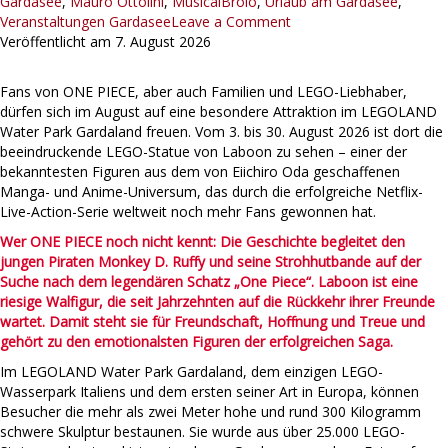
Gardasee
,
Mauro Ottolini
,
MusicalBrolo
,
Urlaub am Gardasee
,
Veranstaltungen Gardasee
Leave a Comment
Veröffentlicht am
7. August 2026
Fans von ONE PIECE, aber auch Familien und LEGO-Liebhaber,
dürfen sich im August auf eine besondere Attraktion im LEGOLAND
Water Park Gardaland freuen. Vom 3. bis 30. August 2026 ist dort die
beeindruckende LEGO-Statue von Laboon zu sehen – einer der
bekanntesten Figuren aus dem von Eiichiro Oda geschaffenen
Manga- und Anime-Universum, das durch die erfolgreiche Netflix-
Live-Action-Serie weltweit noch mehr Fans gewonnen hat.
Wer ONE PIECE noch nicht kennt: Die Geschichte begleitet den
jungen Piraten Monkey D. Ruffy und seine Strohhutbande auf der
Suche nach dem legendären Schatz „One Piece“. Laboon ist eine
riesige Walfigur, die seit Jahrzehnten auf die Rückkehr ihrer Freunde
wartet. Damit steht sie für Freundschaft, Hoffnung und Treue und
gehört zu den emotionalsten Figuren der erfolgreichen Saga.
Im LEGOLAND Water Park Gardaland, dem einzigen LEGO-
Wasserpark Italiens und dem ersten seiner Art in Europa, können
Besucher die mehr als zwei Meter hohe und rund 300 Kilogramm
schwere Skulptur bestaunen. Sie wurde aus über 25.000 LEGO-