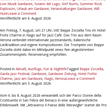
Live-Musik Gardasee
,
Soiano del Lago
,
Stef Burns
,
Summer Rock
Explosion
,
Urlaub am Gardasee
,
Veranstaltungen Gardasee
,
Will
Hunt
Leave a Comment
Veröffentlicht am
6. August 2026
Am Freitag, 7. August, um 21 Uhr, tritt Beppe Zorzella Trio im Hotel
Forte Charme in Nago auf für Jazz Café. Das Trio aus dem Raum
Verona verbindet internationale Jazzstandards, italienische
Liedtradition und eigene Kompositionen. Die Trompete von Beppe
Zorzella steht dabei im Mittelpunkt eines fein abgestimmten
Zusammenspiels. Reservierung empfohlen.
Posted in
Aktuell
,
Ausflüge
,
Fun & Nightlife
Tagged
Beppe Zorzella
,
Garda Jazz Festival
,
Gardasee
,
Gardasee Zeitung
,
Hotel Fortte
Charme
,
Jazz am Gardasee
,
Nago
,
Verona
Leave a Comment
Veröffentlicht am
5. August 2026
Vom 6. bis 8. August 2026 verwandelt sich der Parco Donne della
Costituente in San Felice del Benaco in eine außergewöhnliche
Erlebniswelt. Mit „Attraverso il Paese delle Meraviglie“ startet die Pro