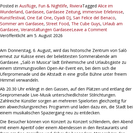
Posted in
Ausflüge
,
Fun & Nightlife
,
Riviera
Tagged
Alice im
Wunderland
,
Gardasee
,
Gardasee Zeitung
,
immersive Erlebnisse
,
Kunstfestival
,
One Eat One
,
Oyadi DJ
,
San Felice del Benaco
,
Sommer am Gardasee
,
Street Food
,
The Cube Guys
,
Urlaub am
Gardasee
,
Veranstaltungen Gardasee
Leave a Comment
Veröffentlicht am
5. August 2026
Am Donnerstag, 6. August, wird das historische Zentrum von Salò
erneut zur Kulisse eines der beliebtesten Sommerabende am
Gardasee. „Salò in Musica“ lädt Einheimische und Urlaubsgäste zu
einem stimmungsvollen Open-Air-Event ein, bei dem sich die
Uferpromenade und die Altstadt in eine große Bühne unter freiem
Himmel verwandeln.
Ab 20.30 Uhr erklingt in den Gassen, auf den Plätzen und entlang der
Seepromenade Live-Musik unterschiedlichster Stilrichtungen.
Zahlreiche Künstler sorgen an mehreren Spielorten gleichzeitig für
ein abwechslungsreiches Programm und laden dazu ein, die Stadt bei
einem musikalischen Spaziergang neu zu entdecken.
Die Besucher können von Konzert zu Konzert schlendern, den Abend
mit einem Aperitif oder einem Abendessen in den Restaurants und