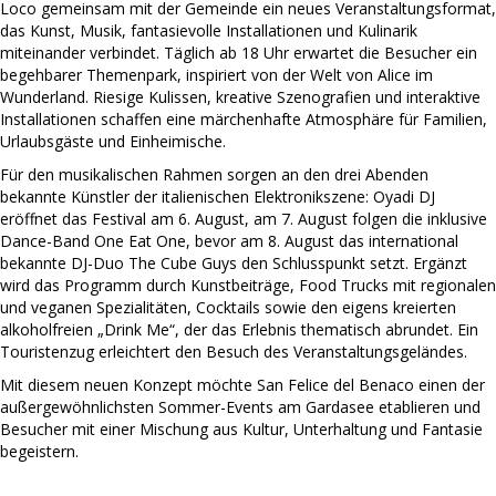
Loco gemeinsam mit der Gemeinde ein neues Veranstaltungsformat,
das Kunst, Musik, fantasievolle Installationen und Kulinarik
miteinander verbindet. Täglich ab 18 Uhr erwartet die Besucher ein
begehbarer Themenpark, inspiriert von der Welt von Alice im
Wunderland. Riesige Kulissen, kreative Szenografien und interaktive
Installationen schaffen eine märchenhafte Atmosphäre für Familien,
Urlaubsgäste und Einheimische.
Für den musikalischen Rahmen sorgen an den drei Abenden
bekannte Künstler der italienischen Elektronikszene: Oyadi DJ
eröffnet das Festival am 6. August, am 7. August folgen die inklusive
Dance-Band One Eat One, bevor am 8. August das international
bekannte DJ-Duo The Cube Guys den Schlusspunkt setzt. Ergänzt
wird das Programm durch Kunstbeiträge, Food Trucks mit regionalen
und veganen Spezialitäten, Cocktails sowie den eigens kreierten
alkoholfreien „Drink Me“, der das Erlebnis thematisch abrundet. Ein
Touristenzug erleichtert den Besuch des Veranstaltungsgeländes.
Mit diesem neuen Konzept möchte San Felice del Benaco einen der
außergewöhnlichsten Sommer-Events am Gardasee etablieren und
Besucher mit einer Mischung aus Kultur, Unterhaltung und Fantasie
begeistern.