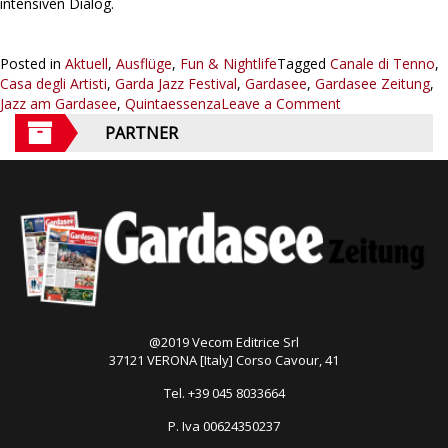
intensiven Dialog.
Posted in
Aktuell
,
Ausflüge
,
Fun & Nightlife
Tagged
Canale di Tenno
,
Casa degli Artisti
,
Garda Jazz Festival
,
Gardasee
,
Gardasee Zeitung
,
Jazz am Gardasee
,
Quintaessenza
Leave a Comment
PARTNER
@2019 Vecom Editrice Srl
37121 VERONA [Italy] Corso Cavour, 41
Tel. +39 045 8033664
P. Iva 00624350237