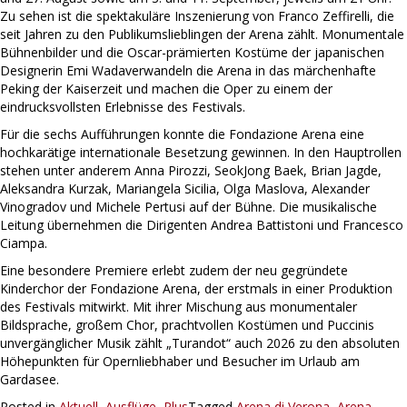
Zu sehen ist die spektakuläre Inszenierung von Franco Zeffirelli, die
seit Jahren zu den Publikumslieblingen der Arena zählt. Monumentale
Bühnenbilder und die Oscar-prämierten Kostüme der japanischen
Designerin Emi Wadaverwandeln die Arena in das märchenhafte
Peking der Kaiserzeit und machen die Oper zu einem der
eindrucksvollsten Erlebnisse des Festivals.
Für die sechs Aufführungen konnte die Fondazione Arena eine
hochkarätige internationale Besetzung gewinnen. In den Hauptrollen
stehen unter anderem Anna Pirozzi, SeokJong Baek, Brian Jagde,
Aleksandra Kurzak, Mariangela Sicilia, Olga Maslova, Alexander
Vinogradov und Michele Pertusi auf der Bühne. Die musikalische
Leitung übernehmen die Dirigenten Andrea Battistoni und Francesco
Ciampa.
Eine besondere Premiere erlebt zudem der neu gegründete
Kinderchor der Fondazione Arena, der erstmals in einer Produktion
des Festivals mitwirkt. Mit ihrer Mischung aus monumentaler
Bildsprache, großem Chor, prachtvollen Kostümen und Puccinis
unvergänglicher Musik zählt „Turandot“ auch 2026 zu den absoluten
Höhepunkten für Opernliebhaber und Besucher im Urlaub am
Gardasee.
Posted in
Aktuell
,
Ausflüge
,
Plus
Tagged
Arena di Verona
,
Arena