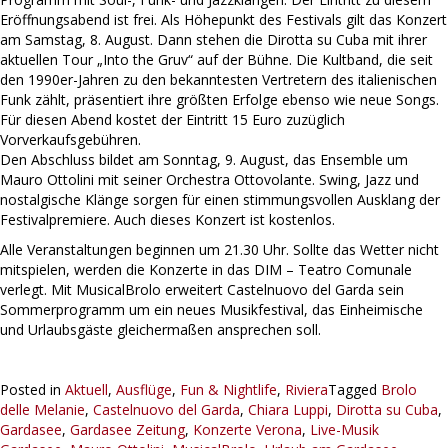
Eröffnungsabend ist frei. Als Höhepunkt des Festivals gilt das Konzert
am Samstag, 8. August. Dann stehen die Dirotta su Cuba mit ihrer
aktuellen Tour „Into the Gruv“ auf der Bühne. Die Kultband, die seit
den 1990er-Jahren zu den bekanntesten Vertretern des italienischen
Funk zählt, präsentiert ihre größten Erfolge ebenso wie neue Songs.
Für diesen Abend kostet der Eintritt 15 Euro zuzüglich
Vorverkaufsgebühren.
Den Abschluss bildet am Sonntag, 9. August, das Ensemble um
Mauro Ottolini mit seiner Orchestra Ottovolante. Swing, Jazz und
nostalgische Klänge sorgen für einen stimmungsvollen Ausklang der
Festivalpremiere. Auch dieses Konzert ist kostenlos.
Alle Veranstaltungen beginnen um 21.30 Uhr. Sollte das Wetter nicht
mitspielen, werden die Konzerte in das DIM – Teatro Comunale
verlegt. Mit MusicalBrolo erweitert Castelnuovo del Garda sein
Sommerprogramm um ein neues Musikfestival, das Einheimische
und Urlaubsgäste gleichermaßen ansprechen soll.
Posted in
Aktuell
,
Ausflüge
,
Fun & Nightlife
,
Riviera
Tagged
Brolo
delle Melanie
,
Castelnuovo del Garda
,
Chiara Luppi
,
Dirotta su Cuba
,
Gardasee
,
Gardasee Zeitung
,
Konzerte Verona
,
Live-Musik