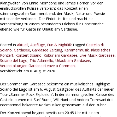
Klangwelten von Ennio Morricone und James Horner. Vor der
eindrucksvollen Kulisse verspricht das Konzert einen
stimmungsvollen Sommerabend, der Musik, Natur und Poesie
miteinander verbindet. Der Eintritt ist frei und macht die
Veranstaltung zu einem besonderen Erlebnis für Einheimische
ebenso wie für Gäste im Urlaub am Gardasee.
Posted in
Aktuell
,
Ausflüge
,
Fun & Nightlife
Tagged
Castello di
Soiano
,
Gardasee
,
Gardasee Zeitung
,
Kammermusik
,
Klassisches
Konzert
,
Konzert Soiano
,
Kultur am Gardasee
,
Live-Musik Gardasee
,
Soiano del Lago
,
Trio Adamello
,
Urlaub am Gardasee
,
Veranstaltungen Gardasee
Leave a Comment
Veröffentlicht am
6. August 2026
Der Sommer am Gardasee bekommt ein musikalisches Highlight:
Soiano del Lago ist am 6. August Gastgeber des Auftakts der neuen
Tour „Summer Rock Explosion“. In der stimmungsvollen Kulisse des
Castello stehen mit Stef Burns, Will Hunt und Andrea Torresani drei
international bekannte Rockmusiker gemeinsam auf der Bühne.
Der Konzertabend beginnt bereits um 20.45 Uhr mit einem