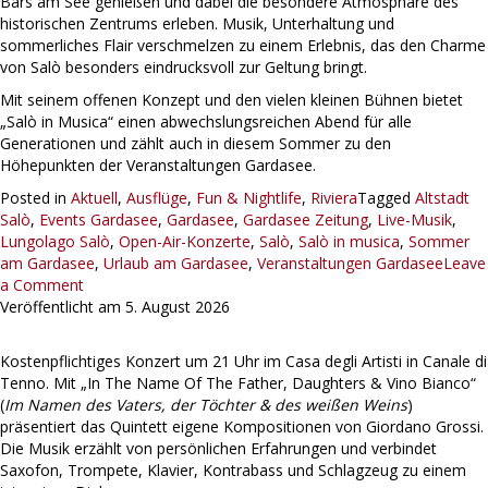
Bars am See genießen und dabei die besondere Atmosphäre des
historischen Zentrums erleben. Musik, Unterhaltung und
sommerliches Flair verschmelzen zu einem Erlebnis, das den Charme
von Salò besonders eindrucksvoll zur Geltung bringt.
Mit seinem offenen Konzept und den vielen kleinen Bühnen bietet
„Salò in Musica“ einen abwechslungsreichen Abend für alle
Generationen und zählt auch in diesem Sommer zu den
Höhepunkten der Veranstaltungen Gardasee.
Posted in
Aktuell
,
Ausflüge
,
Fun & Nightlife
,
Riviera
Tagged
Altstadt
Salò
,
Events Gardasee
,
Gardasee
,
Gardasee Zeitung
,
Live-Musik
,
Lungolago Salò
,
Open-Air-Konzerte
,
Salò
,
Salò in musica
,
Sommer
am Gardasee
,
Urlaub am Gardasee
,
Veranstaltungen Gardasee
Leave
a Comment
Veröffentlicht am
5. August 2026
Kostenpflichtiges Konzert um 21 Uhr im Casa degli Artisti in Canale di
Tenno. Mit „In The Name Of The Father, Daughters & Vino Bianco“
(
Im Namen des Vaters, der Töchter & des weißen Weins
)
präsentiert das Quintett eigene Kompositionen von Giordano Grossi.
Die Musik erzählt von persönlichen Erfahrungen und verbindet
Saxofon, Trompete, Klavier, Kontrabass und Schlagzeug zu einem