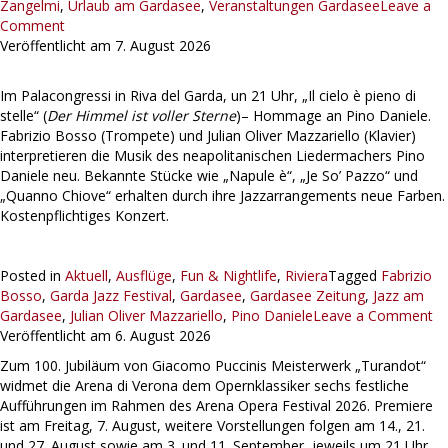
Zangelmi
,
Urlaub am Gardasee
,
Veranstaltungen Gardasee
Leave a
Comment
Veröffentlicht am
7. August 2026
Im Palacongressi in Riva del Garda, un 21 Uhr, „Il cielo è pieno di
stelle“ (
Der Himmel ist voller Sterne
)– Hommage an Pino Daniele.
Fabrizio Bosso (Trompete) und Julian Oliver Mazzariello (Klavier)
interpretieren die Musik des neapolitanischen Liedermachers Pino
Daniele neu. Bekannte Stücke wie „Napule è“, „Je So’ Pazzo“ und
„Quanno Chiove“ erhalten durch ihre Jazzarrangements neue Farben.
Kostenpflichtiges Konzert.
Posted in
Aktuell
,
Ausflüge
,
Fun & Nightlife
,
Riviera
Tagged
Fabrizio
Bosso
,
Garda Jazz Festival
,
Gardasee
,
Gardasee Zeitung
,
Jazz am
Gardasee
,
Julian Oliver Mazzariello
,
Pino Daniele
Leave a Comment
Veröffentlicht am
6. August 2026
Zum 100. Jubiläum von Giacomo Puccinis Meisterwerk „Turandot“
widmet die Arena di Verona dem Opernklassiker sechs festliche
Aufführungen im Rahmen des Arena Opera Festival 2026. Premiere
ist am Freitag, 7. August, weitere Vorstellungen folgen am 14., 21.
und 27. August sowie am 3. und 11. September, jeweils um 21 Uhr.