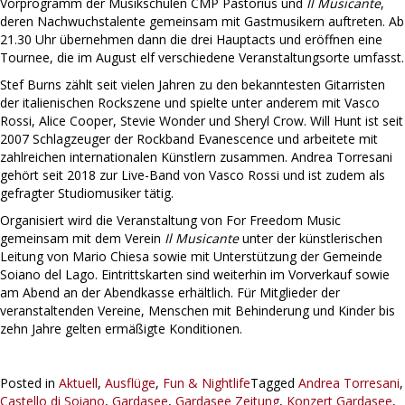
Vorprogramm der Musikschulen CMP Pastorius und
Il Musicante
,
deren Nachwuchstalente gemeinsam mit Gastmusikern auftreten. Ab
21.30 Uhr übernehmen dann die drei Hauptacts und eröffnen eine
Tournee, die im August elf verschiedene Veranstaltungsorte umfasst.
Stef Burns zählt seit vielen Jahren zu den bekanntesten Gitarristen
der italienischen Rockszene und spielte unter anderem mit Vasco
Rossi, Alice Cooper, Stevie Wonder und Sheryl Crow. Will Hunt ist seit
2007 Schlagzeuger der Rockband Evanescence und arbeitete mit
zahlreichen internationalen Künstlern zusammen. Andrea Torresani
gehört seit 2018 zur Live-Band von Vasco Rossi und ist zudem als
gefragter Studiomusiker tätig.
Organisiert wird die Veranstaltung von For Freedom Music
gemeinsam mit dem Verein
Il Musicante
unter der künstlerischen
Leitung von Mario Chiesa sowie mit Unterstützung der Gemeinde
Soiano del Lago. Eintrittskarten sind weiterhin im Vorverkauf sowie
am Abend an der Abendkasse erhältlich. Für Mitglieder der
veranstaltenden Vereine, Menschen mit Behinderung und Kinder bis
zehn Jahre gelten ermäßigte Konditionen.
Posted in
Aktuell
,
Ausflüge
,
Fun & Nightlife
Tagged
Andrea Torresani
,
Castello di Soiano
,
Gardasee
,
Gardasee Zeitung
,
Konzert Gardasee
,