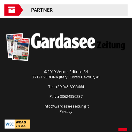
PARTNER
@2019 Vecom Editrice Srl
37121 VERONA [Italy] Corso Cavour, 41
Tel. +39 045 8033664
P. Iva 00624350237
Info@Gardaseezeitung.It
Privacy
Open